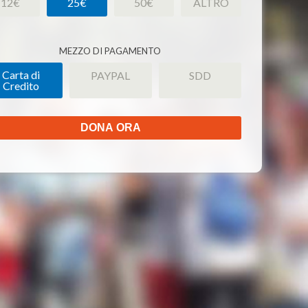
12€
25€
50€
ALTRO
MEZZO DI PAGAMENTO
Carta di
PAYPAL
SDD
Credito
DONA ORA