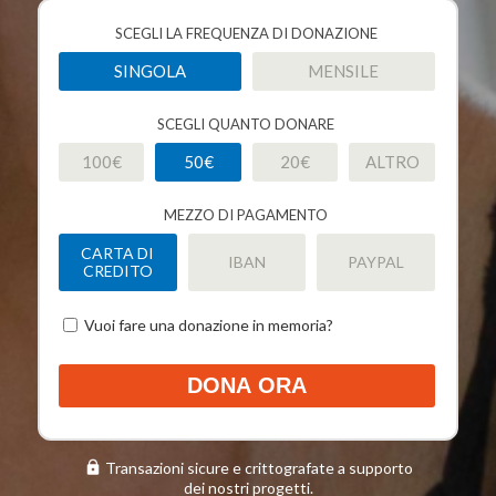
SCEGLI LA FREQUENZA DI DONAZIONE
SINGOLA
MENSILE
SCEGLI QUANTO DONARE
100€
50€
20€
ALTRO
MEZZO DI PAGAMENTO
CARTA DI
IBAN
PAYPAL
CREDITO
Checkbox
Vuoi fare una donazione in memoria?
donazione
in
DONA ORA
memoria
Transazioni sicure e crittografate a supporto
dei nostri progetti.